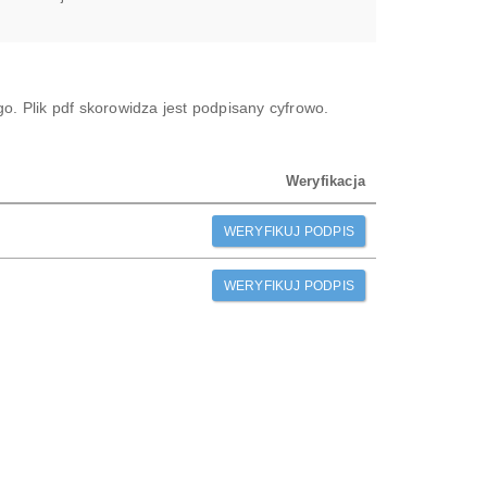
. Plik pdf skorowidza jest podpisany cyfrowo.
Weryfikacja
WERYFIKUJ PODPIS
WERYFIKUJ PODPIS