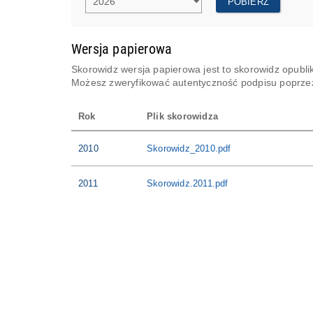
POBIERZ
o
k
:
Wersja papierowa
Skorowidz wersja papierowa jest to skorowidz opubli
Możesz zweryfikować autentyczność podpisu poprzez k
Rok
Plik skorowidza
2010
Skorowidz_2010.pdf
2011
Skorowidz.2011.pdf