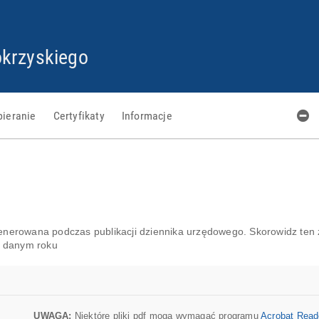
PRZEJDŹ
PRZEJDŹ
PRZEJDŹ
PRZEJDŹ
DO
DO
DO
DO
STOPKI
GŁÓWNEJ
MENU
PLIKÓW
krzyskiego
TREŚCI
COOKIES
bieranie
Certyfikaty
Informacje
generowana podczas publikacji dziennika urzędowego. Skorowidz ten
w danym roku
UWAGA:
Niektóre pliki pdf mogą wymagać programu
Acrobat Read