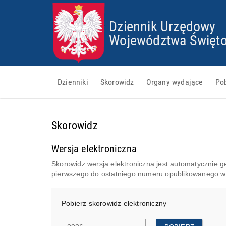
Dziennik Urzędowy
Województwa Święto
Dzienniki
Skorowidz
Organy wydające
Po
Skorowidz
Wersja elektroniczna
Skorowidz wersja elektroniczna jest automatycznie 
pierwszego do ostatniego numeru opublikowanego 
Pobierz skorowidz elektroniczny
R