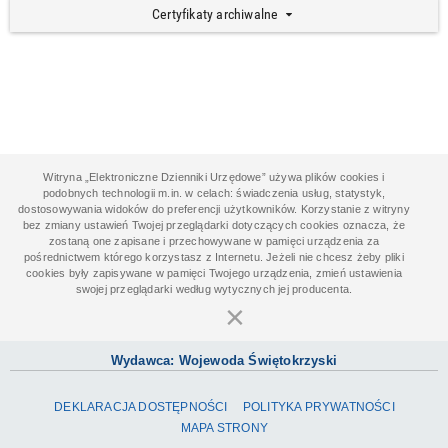
d
Certyfikaty archiwalne
a
n
e
g
o
t
o
w
e
Witryna „Elektroniczne Dzienniki Urzędowe” używa plików cookies i
podobnych technologii m.in. w celach: świadczenia usług, statystyk,
dostosowywania widoków do preferencji użytkowników. Korzystanie z witryny
bez zmiany ustawień Twojej przeglądarki dotyczących cookies oznacza, że
zostaną one zapisane i przechowywane w pamięci urządzenia za
pośrednictwem którego korzystasz z Internetu. Jeżeli nie chcesz żeby pliki
cookies były zapisywane w pamięci Twojego urządzenia, zmień ustawienia
swojej przeglądarki według wytycznych jej producenta.
×
Wydawca: Wojewoda Świętokrzyski
DEKLARACJA DOSTĘPNOŚCI
POLITYKA PRYWATNOŚCI
MAPA STRONY