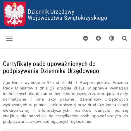
P
P
P
P
Dziennik Urzędowy
R
R
R
R
Z
Z
Z
Z
Województwa Świętokrzyskiego
E
E
E
E
J
J
J
J
D
D
D
D
Ź
Ź
Ź
Ź
D
D
D
D
O
O
O
O
Dzienniki
S
G
M
P
T
Ł
E
L
Certyfikaty osób upoważnionych do
Skorowidz
O
Ó
N
I
podpisywania Dziennika Urzędowego
P
W
U
K
Organy wydające
K
N
Ó
I
E
W
Zgodnie z wymogami §7 ust. 2 pkt. 1 Rozporządzenia Prezesa
Pobieranie
J
C
Rady Ministrów z dnia 27 grudnia 2011r. w sprawie wymagań
T
O
technicznych dla dokumentów elektronicznych zawierających akty
Certyfikaty
R
O
normatywne i inne akty prawne, dzienników urzędowych
E
K
wydawanych w postaci elektronicznej oraz środków komunikacji
Informacje
Ś
I
elektronicznej i informatycznych nośników danych, poniżej
C
E
znajdują się odnośniki do certyfikatów osób upoważnionych do
I
S
podpisywania aktów podlegających ogłoszeniu.