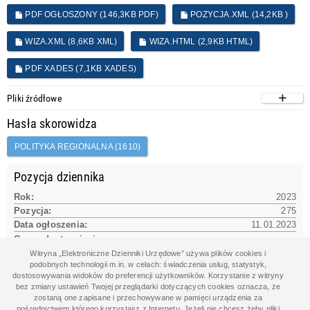
PDF OGŁOSZONY (146,3KB PDF)
POZYCJA.XML (14,2KB )
WIZA.XML (8,6KB XML)
WIZA.HTML (2,9KB HTML)
PDF XADES (7,1KB XADES)
Pliki źródłowe
Hasła skorowidza
POLITYKA REGIONALNA (1610)
Pozycja dziennika
Rok:
2023
Pozycja:
275
Data ogłoszenia:
11.01.2023
Czas udostępnienia na www:
11.01.2023 14:09:31
Witryna „Elektroniczne Dzienniki Urzędowe” używa plików cookies i
podobnych technologii m.in. w celach: świadczenia usług, statystyk,
dostosowywania widoków do preferencji użytkowników. Korzystanie z witryny
bez zmiany ustawień Twojej przeglądarki dotyczących cookies oznacza, że
Dane aktu
zostaną one zapisane i przechowywane w pamięci urządzenia za
pośrednictwem którego korzystasz z Internetu. Jeżeli nie chcesz żeby pliki