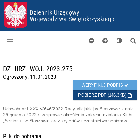
P
P
P
P
Dziennik Urzędowy
R
R
R
R
Z
Z
Z
Z
Województwa Świętokrzyskiego
E
E
E
E
J
J
J
J
D
D
D
D
Ź
Ź
Ź
Ź
D
D
D
D
O
O
O
O
Dzienniki
S
G
M
P
T
Ł
E
L
d
DZ. URZ. WOJ. 2023.275
Skorowidz
O
Ó
N
I
a
Ogłoszony: 11.01.2023
P
W
U
K
n
Organy wydające
K
N
Ó
e
WERYFIKUJ PODPIS
I
E
W
g
Pobieranie
J
C
POBIERZ PDF (146,3KB)
o
T
O
t
Certyfikaty
R
O
o
Uchwała nr LXXXIV/646/2022 Rady Miejskiej w Staszowie z dnia
E
K
w
29 grudnia 2022 r. w sprawie określenia zakresu działania Klubu
Informacje
Ś
I
e
„Senior +” w Staszowie oraz kryteriów uczestnictwa seniorów
C
E
I
S
Pliki do pobrania