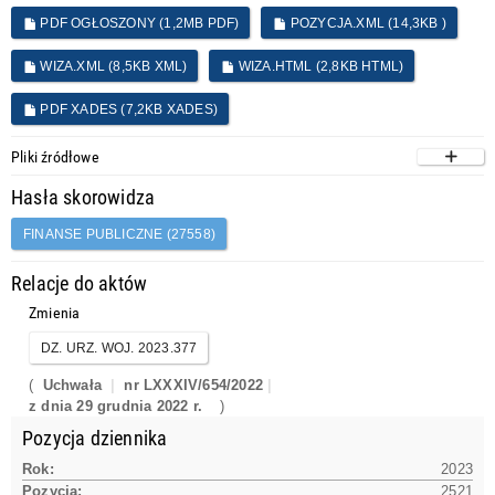
PDF OGŁOSZONY (1,2MB PDF)
POZYCJA.XML (14,3KB )
WIZA.XML (8,5KB XML)
WIZA.HTML (2,8KB HTML)
PDF XADES (7,2KB XADES)
Pliki źródłowe
Hasła skorowidza
FINANSE PUBLICZNE (27558)
Relacje do aktów
Zmienia
DZ. URZ. WOJ. 2023.377
(
Uchwała
nr LXXXIV/654/2022
z dnia 29 grudnia 2022 r.
)
Pozycja dziennika
Rok:
2023
Pozycja:
2521