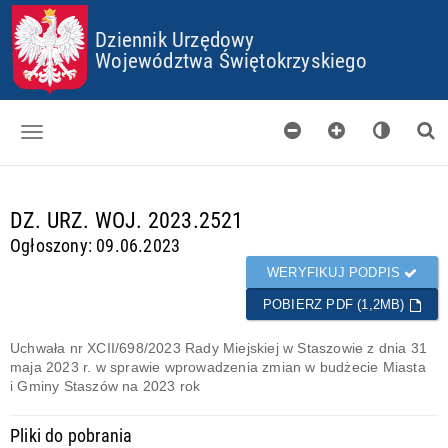
P
P
P
P
Dziennik Urzędowy
R
R
R
R
Z
Z
Z
Z
Województwa Świętokrzyskiego
E
E
E
E
J
J
J
J
D
D
D
D
Ź
Ź
Ź
Ź
D
D
D
D
O
O
O
O
Dzienniki
S
G
M
P
T
Ł
E
L
d
DZ. URZ. WOJ. 2023.2521
Skorowidz
O
Ó
N
I
a
Ogłoszony: 09.06.2023
P
W
U
K
n
Organy wydające
K
N
Ó
e
WERYFIKUJ PODPIS
I
E
W
g
Pobieranie
J
C
POBIERZ PDF (1,2MB)
o
T
O
t
Certyfikaty
R
O
o
Uchwała nr XCII/698/2023 Rady Miejskiej w Staszowie z dnia 31
E
K
w
maja 2023 r. w sprawie wprowadzenia zmian w budżecie Miasta
Informacje
Ś
I
e
i Gminy Staszów na 2023 rok
C
E
I
S
Pliki do pobrania