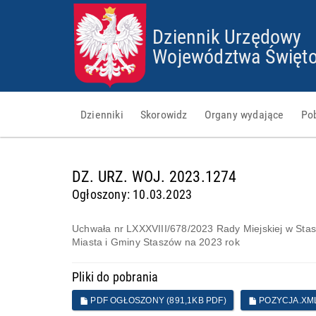
Dziennik Urzędowy
Województwa Święto
Dzienniki
Skorowidz
Organy wydające
Po
d
DZ. URZ. WOJ. 2023.1274
a
Ogłoszony: 10.03.2023
n
e
g
Uchwała nr LXXXVIII/678/2023 Rady Miejskiej w Sta
o
Miasta i Gminy Staszów na 2023 rok
t
o
Pliki do pobrania
w
e
PDF OGŁOSZONY (891,1KB PDF)
POZYCJA.XML 