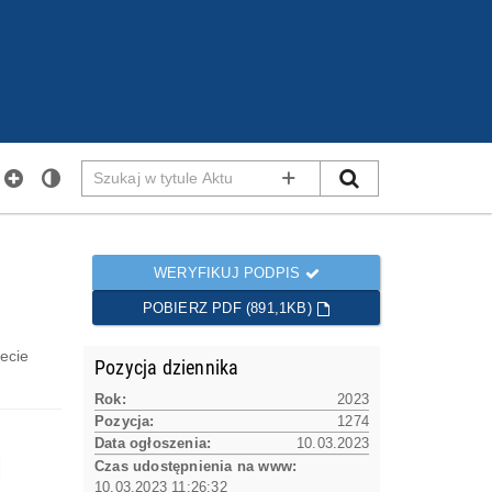
Szukaj
SZUKAJ
WYSZUKIWANIE ZAAWANS
w
tytule
Aktu
WERYFIKUJ PODPIS
POBIERZ PDF (891,1KB)
ecie
Pozycja dziennika
Rok:
2023
Pozycja:
1274
Data ogłoszenia:
10.03.2023
Czas udostępnienia na www:
10.03.2023 11:26:32