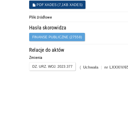
PDF XADES (7,1KB XADES)
Pliki źródłowe
Hasła skorowidza
FINANSE PUBLICZNE (27558)
Relacje do aktów
Zmienia
DZ. URZ. WOJ. 2023.377
(
Uchwała
nr LXXXIV/6