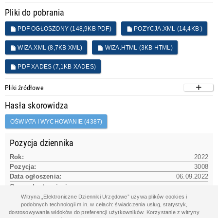
Pliki do pobrania
PDF OGŁOSZONY (148,9KB PDF)
POZYCJA.XML (14,4KB )
WIZA.XML (8,7KB XML)
WIZA.HTML (3KB HTML)
PDF XADES (7,1KB XADES)
Pliki źródłowe
Hasła skorowidza
OŚWIATA I WYCHOWANIE (4387)
Pozycja dziennika
Rok:
2022
Pozycja:
3008
Data ogłoszenia:
06.09.2022
Czas udostępnienia na www:
06.09.2022 12:44:57
Witryna „Elektroniczne Dzienniki Urzędowe” używa plików cookies i
podobnych technologii m.in. w celach: świadczenia usług, statystyk,
dostosowywania widoków do preferencji użytkowników. Korzystanie z witryny