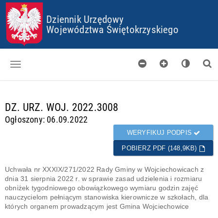
P
P
P
P
Dziennik Urzędowy
R
R
R
R
Z
Z
Z
Z
Województwa Świętokrzyskiego
E
E
E
E
J
J
J
J
D
D
D
D
Ź
Ź
Ź
Ź
D
D
D
D
O
O
O
O
Dzienniki
S
G
M
P
T
Ł
E
L
d
DZ. URZ. WOJ. 2022.3008
Skorowidz
O
Ó
N
I
a
Ogłoszony: 06.09.2022
P
W
U
K
n
Organy wydające
K
N
Ó
e
WERYFIKUJ PODPIS
I
E
W
g
Pobieranie
J
C
POBIERZ PDF (148,9KB)
o
T
O
t
Certyfikaty
R
O
o
Uchwała nr XXXIX/271/2022 Rady Gminy w Wojciechowicach z
E
K
w
dnia 31 sierpnia 2022 r. w sprawie zasad udzielenia i rozmiaru
Informacje
Ś
I
e
obniżek tygodniowego obowiązkowego wymiaru godzin zajęć
C
E
nauczycielom pełniącym stanowiska kierownicze w szkołach, dla
I
S
których organem prowadzącym jest Gmina Wojciechowice