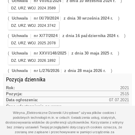
(
Uchwała
nr VIII/61/2024
z dnia 10 września 2024 r.
)
DZ. URZ. WOJ. 2024.3589
(
Uchwała
nr IX/70/2024
z dnia 30 września 2024 r.
)
DZ. URZ. WOJ. 2024.3742
(
Uchwała
nr X/77/2024
z dnia 16 października 2024 r.
)
DZ. URZ. WOJ. 2025.2078
(
Uchwała
nr XXVI/148/2025
z dnia 30 maja 2025 r.
)
DZ. URZ. WOJ. 2026.1892
(
Uchwała
nr L/276/2026
z dnia 28 maja 2026 r.
)
Pozycja dziennika
Rok:
2021
Pozycja:
2515
Data ogłoszenia:
07.07.2021
Czas udostępnienia na www:
07.07.2021 13:54:11
Witryna „Elektroniczne Dzienniki Urzędowe” używa plików cookies i
podobnych technologii m.in. w celach: świadczenia usług, statystyk,
dostosowywania widoków do preferencji użytkowników. Korzystanie z witryny
bez zmiany ustawień Twojej przeglądarki dotyczących cookies oznacza, że
Dane aktu
zostaną one zapisane i przechowywane w pamięci urządzenia za