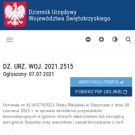
P
P
P
P
Dziennik Urzędowy
R
R
R
R
Z
Z
Z
Z
Województwa Świętokrzyskiego
E
E
E
E
J
J
J
J
D
D
D
D
Ź
Ź
Ź
Ź
D
D
D
D
O
O
O
O
Dzienniki
S
G
M
P
T
Ł
E
L
d
DZ. URZ. WOJ. 2021.2515
Skorowidz
O
Ó
N
I
a
Ogłoszony: 07.07.2021
P
W
U
K
n
Organy wydające
K
N
Ó
e
WERYFIKUJ PODPIS
I
E
W
g
Pobieranie
J
C
POBIERZ PDF (301,8KB)
o
T
O
t
Certyfikaty
R
O
o
Uchwała nr XLVI/379/2021 Rady Miejskiej w Staszowie z dnia 28
E
K
w
czerwca 2021 r. w sprawie określenia przystanków
Informacje
Ś
I
e
komunikacyjnych w gminie, których właścicielem lub zarządcą
C
E
jest gmina Staszów oraz warunków i zasad korzystania z nich
I
S