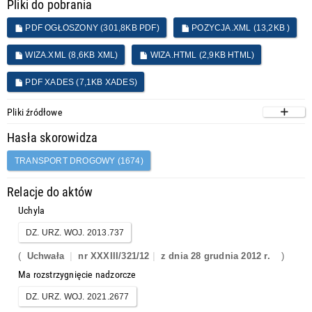
Pliki do pobrania
PDF OGŁOSZONY (301,8KB PDF)
POZYCJA.XML (13,2KB )
WIZA.XML (8,6KB XML)
WIZA.HTML (2,9KB HTML)
PDF XADES (7,1KB XADES)
Pliki źródłowe
Hasła skorowidza
TRANSPORT DROGOWY (1674)
Relacje do aktów
Uchyla
DZ. URZ. WOJ. 2013.737
(
Uchwała
nr XXXIII/321/12
z dnia 28 grudnia 2012 r.
)
Ma rozstrzygnięcie nadzorcze
DZ. URZ. WOJ. 2021.2677