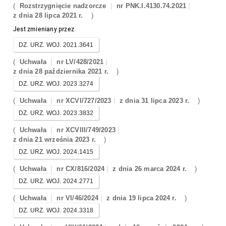
(
Rozstrzygnięcie nadzorcze
nr PNK.I.4130.74.2021
z dnia 28 lipca 2021 r.
)
Jest zmieniany przez
DZ. URZ. WOJ. 2021.3641
(
Uchwała
nr LV/428/2021
z dnia 28 października 2021 r.
)
DZ. URZ. WOJ. 2023.3274
(
Uchwała
nr XCVI/727/2023
z dnia 31 lipca 2023 r.
)
DZ. URZ. WOJ. 2023.3832
(
Uchwała
nr XCVIII/749/2023
z dnia 21 września 2023 r.
)
DZ. URZ. WOJ. 2024.1415
(
Uchwała
nr CX/816/2024
z dnia 26 marca 2024 r.
)
DZ. URZ. WOJ. 2024.2771
(
Uchwała
nr VI/46/2024
z dnia 19 lipca 2024 r.
)
DZ. URZ. WOJ. 2024.3318