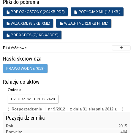
Pliki do pobrania
PDF OGŁOSZONY (204KB PDF)
POZYCJA.XML (13,1KB )
WIZA.XML (8,3KB XML)
WIZA.HTML (2,8KB HTML)
PDF XADES (7,1KB XADES)
Pliki źródłowe
Hasła skorowidza
PRAWO WODNE (618)
Relacje do aktów
Zmienia
DZ. URZ. WOJ. 2012.2428
(
Rozporządzenie
nr 9/2012
z dnia 31 sierpnia 2012 r.
)
Pozycja dziennika
Rok:
2015
Pozycja:
404