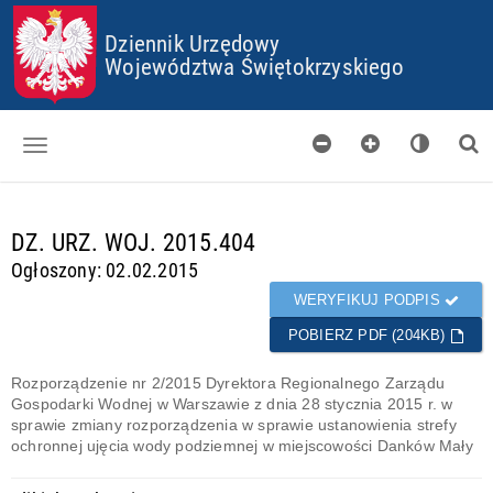
P
P
P
P
Dziennik Urzędowy
R
R
R
R
Z
Z
Z
Z
Województwa Świętokrzyskiego
E
E
E
E
J
J
J
J
D
D
D
D
Ź
Ź
Ź
Ź
D
D
D
D
O
O
O
O
Dzienniki
S
G
M
P
T
Ł
E
L
d
DZ. URZ. WOJ. 2015.404
Skorowidz
O
Ó
N
I
a
Ogłoszony: 02.02.2015
P
W
U
K
n
Organy wydające
K
N
Ó
e
WERYFIKUJ PODPIS
I
E
W
g
Pobieranie
J
C
POBIERZ PDF (204KB)
o
T
O
t
Certyfikaty
R
O
o
Rozporządzenie nr 2/2015 Dyrektora Regionalnego Zarządu
E
K
w
Gospodarki Wodnej w Warszawie z dnia 28 stycznia 2015 r. w
Informacje
Ś
I
e
sprawie zmiany rozporządzenia w sprawie ustanowienia strefy
C
E
ochronnej ujęcia wody podziemnej w miejscowości Danków Mały
I
S