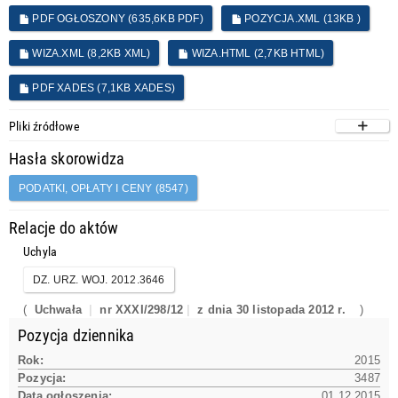
PDF OGŁOSZONY (635,6KB PDF)
POZYCJA.XML (13KB )
WIZA.XML (8,2KB XML)
WIZA.HTML (2,7KB HTML)
PDF XADES (7,1KB XADES)
Pliki źródłowe
Hasła skorowidza
PODATKI, OPŁATY I CENY (8547)
Relacje do aktów
Uchyla
DZ. URZ. WOJ. 2012.3646
(
Uchwała
nr XXXI/298/12
z dnia 30 listopada 2012 r.
)
Pozycja dziennika
Rok:
2015
Pozycja:
3487
Data ogłoszenia:
01.12.2015