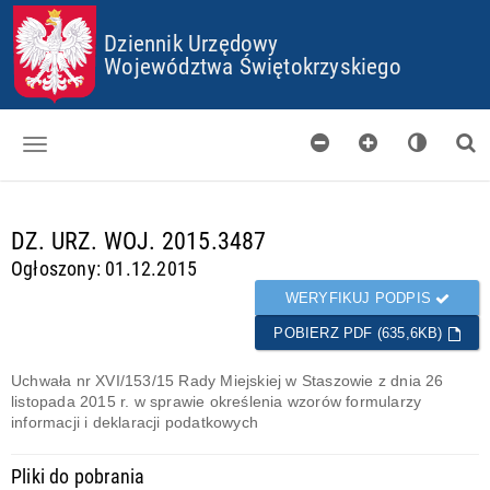
P
P
P
P
Dziennik Urzędowy
R
R
R
R
Z
Z
Z
Z
Województwa Świętokrzyskiego
E
E
E
E
J
J
J
J
D
D
D
D
Ź
Ź
Ź
Ź
D
D
D
D
O
O
O
O
Dzienniki
S
G
M
P
T
Ł
E
L
d
DZ. URZ. WOJ. 2015.3487
Skorowidz
O
Ó
N
I
a
Ogłoszony: 01.12.2015
P
W
U
K
n
Organy wydające
K
N
Ó
e
WERYFIKUJ PODPIS
I
E
W
g
Pobieranie
J
C
POBIERZ PDF (635,6KB)
o
T
O
t
Certyfikaty
R
O
o
Uchwała nr XVI/153/15 Rady Miejskiej w Staszowie z dnia 26
E
K
w
listopada 2015 r. w sprawie określenia wzorów formularzy
Informacje
Ś
I
e
informacji i deklaracji podatkowych
C
E
I
S
Pliki do pobrania