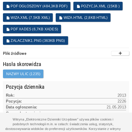
PDF OGŁOSZONY (484,3KB PDF)
POZYCJA.XML (15KB )
WIZA.XML (7,5KB XML)
WIZA.HTML (2,8KB HTML)
PDF XADES (6,7KB XADES)
ZALACZNIK1.PNG (363KB PNG)
Pliki źródłowe
Hasła skorowidza
NAZWY ULIC (1235)
Pozycja dziennika
Rok:
2013
Pozycja:
2226
Data ogłoszenia:
21.05.2013
Czas udostępnienia na www:
21.05.2013 14:43:06
Witryna „Elektroniczne Dzienniki Urzędowe” używa plików cookies i
podobnych technologii m.in. w celach: świadczenia usług, statystyk,
dostosowywania widoków do preferencji użytkowników. Korzystanie z witryny