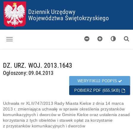
P
P
P
P
Dziennik Urzędowy
R
R
R
R
Z
Z
Z
Z
Województwa Świętokrzyskiego
E
E
E
E
J
J
J
J
D
D
D
D
Ź
Ź
Ź
Ź
D
D
D
D
O
O
O
O
Dzienniki
S
G
M
P
T
Ł
E
L
d
DZ. URZ. WOJ. 2013.1643
Skorowidz
O
Ó
N
I
a
Ogłoszony: 09.04.2013
P
W
U
K
n
Organy wydające
K
N
Ó
e
WERYFIKUJ PODPIS
I
E
W
g
Pobieranie
J
C
POBIERZ PDF (655,5KB)
o
T
O
t
Certyfikaty
R
O
o
Uchwała nr XLII/747/2013 Rady Miasta Kielce z dnia 14 marca
E
K
w
2013 r. zmieniająca uchwałę w sprawie określenia przystanków
Informacje
Ś
I
e
komunikacyjnych i dworców w Gminie Kielce oraz ustalenia zasad
C
E
korzystania z tych obiektów i stawek opłat za korzystanie
I
S
z przystanków komunikacyjnych i dworców