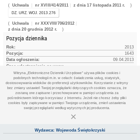
(
Uchwała
nr XVIII/414/2011
z dnia 17 listopada 2011 r.
)
DZ. URZ. WOJ. 2013.276
(
Uchwała
nr XXXVIII/706/2012
z dnia 20 grudnia 2012 r.
)
Pozycja dziennika
Rok:
2013
Pozycja:
1643
Data ogłoszenia:
09.04.2013
Czas udostępnienia na www:
09.04.2013 13:16:40
Witryna „Elektroniczne Dzienniki Urzędowe” używa plików cookies i
podobnych technologii m.in. w celach: świadczenia usług, statystyk,
dostosowywania widoków do preferencji użytkowników. Korzystanie z witryny
bez zmiany ustawień Twojej przeglądarki dotyczących cookies oznacza, że
Dane aktu
zostaną one zapisane i przechowywane w pamięci urządzenia za
pośrednictwem którego korzystasz z Internetu. Jeżeli nie chcesz żeby pliki
Data aktu:
14.03.2013
cookies były zapisywane w pamięci Twojego urządzenia, zmień ustawienia
Organ wydający:
swojej przeglądarki według wytycznych jej producenta.
Rada Miasta Kielce
×
Wydawca: Wojewoda Świętokrzyski