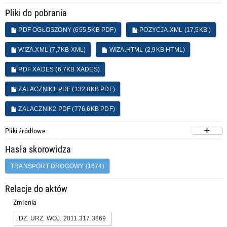
Pliki do pobrania
PDF OGŁOSZONY (655,5KB PDF)
POZYCJA.XML (17,5KB )
WIZA.XML (7,7KB XML)
WIZA.HTML (2,9KB HTML)
PDF XADES (6,7KB XADES)
ZALACZNIK1.PDF (132,8KB PDF)
ZALACZNIK2.PDF (776,6KB PDF)
Pliki źródłowe
Hasła skorowidza
TRANSPORT DROGOWY (1674)
Relacje do aktów
Zmienia
DZ. URZ. WOJ. 2011.317.3869