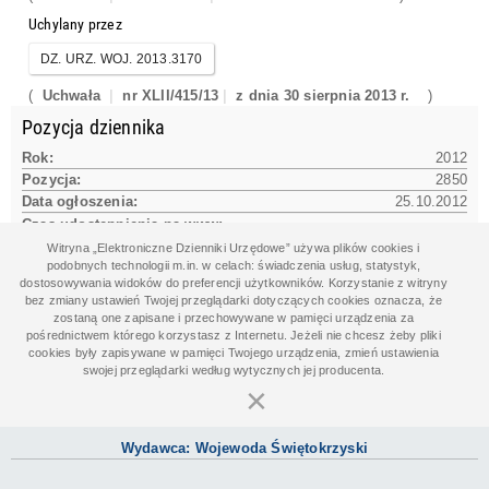
Uchylany przez
DZ. URZ. WOJ. 2013.3170
(
Uchwała
nr XLII/415/13
z dnia 30 sierpnia 2013 r.
)
Pozycja dziennika
Rok:
2012
Pozycja:
2850
Data ogłoszenia:
25.10.2012
Czas udostępnienia na www:
25.10.2012 09:44:00
Witryna „Elektroniczne Dzienniki Urzędowe” używa plików cookies i
podobnych technologii m.in. w celach: świadczenia usług, statystyk,
dostosowywania widoków do preferencji użytkowników. Korzystanie z witryny
bez zmiany ustawień Twojej przeglądarki dotyczących cookies oznacza, że
Dane aktu
zostaną one zapisane i przechowywane w pamięci urządzenia za
pośrednictwem którego korzystasz z Internetu. Jeżeli nie chcesz żeby pliki
Data aktu:
15.10.2012
cookies były zapisywane w pamięci Twojego urządzenia, zmień ustawienia
Organ wydający:
swojej przeglądarki według wytycznych jej producenta.
Rada Miejska w Staszowie
×
Wydawca: Wojewoda Świętokrzyski