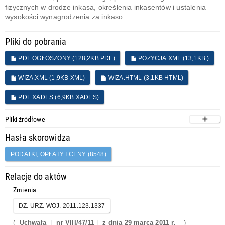
fizycznych w drodze inkasa, określenia inkasentów i ustalenia
wysokości wynagrodzenia za inkaso.
Pliki do pobrania
PDF OGŁOSZONY (128,2KB PDF)
POZYCJA.XML (13,1KB )
WIZA.XML (1,9KB XML)
WIZA.HTML (3,1KB HTML)
PDF XADES (6,9KB XADES)
Pliki źródłowe
Hasła skorowidza
PODATKI, OPŁATY I CENY (8548)
Relacje do aktów
Zmienia
DZ. URZ. WOJ. 2011.123.1337
(
Uchwała
nr VIII/47/11
z dnia 29 marca 2011 r.
)