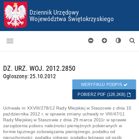
P
P
P
P
Dziennik Urzędowy
R
R
R
R
Z
Z
Z
Z
Województwa Świętokrzyskiego
E
E
E
E
J
J
J
J
D
D
D
D
Ź
Ź
Ź
Ź
D
D
D
D
O
O
O
O
Dzienniki
S
G
M
P
T
Ł
E
L
d
DZ. URZ. WOJ. 2012.2850
Skorowidz
O
Ó
N
I
a
Ogłoszony: 25.10.2012
P
W
U
K
n
Organy wydające
K
N
Ó
e
WERYFIKUJ PODPIS
I
E
W
g
Pobieranie
J
C
POBIERZ PDF (128,2KB)
o
T
O
t
Certyfikaty
R
O
o
Uchwała nr XXVIII/278/12 Rady Miejskiej w Staszowie z dnia 15
E
K
w
października 2012 r. w sprawie zmiany uchwały nr VIII/47/11
Informacje
Ś
I
e
Rady Miejskiej w Staszowie z dnia 29 marca 2011r w sprawie
C
E
zarządzenia poboru należności pieniężnych pobieranych w
I
S
formie łącznego zobowiązania pieniężnego, podatku od
nieruchomości, podatku rolnego, podatku leśnego od osób